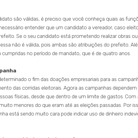
didato são válidas, é preciso que você conheça quais as funç
necessário entender que um candidato a vereador, caso eleito
 prefeito. Se o seu candidato está prometendo realizar obras ou
ssa não é válida, pois ambas são atribuições do prefeito. Al
m cumpridas no período de mandato, que é de quatro anos.
mpanha
 determinado o fim das doações empresariais para as campan
mento das corridas eleitorais. Agora as campanhas dependem
soas físicas, desde que dentro de um limite de gastos. Com 
uito menores do que eram até as eleições passadas. Por iss
nha está sendo muito cara pode indicar uso de dinheiro indevi