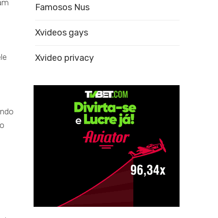
gam
Famosos Nus
Xvideos gays
le
Xvideo privacy
undo
do