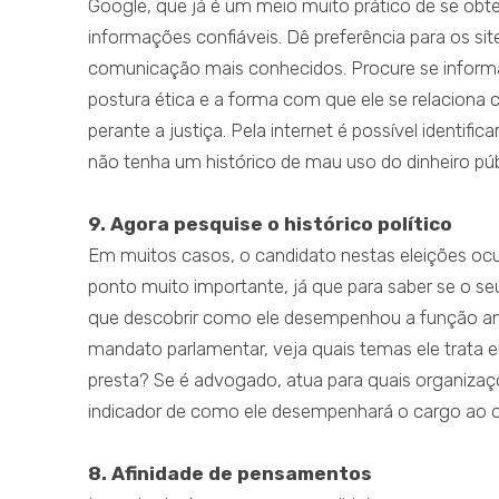
Google, que já é um meio muito prático de se obt
informações confiáveis. Dê preferência para os site
comunicação mais conhecidos. Procure se informar 
postura ética e a forma com que ele se relacion
perante a justiça. Pela internet é possível identifi
não tenha um histórico de mau uso do dinheiro públ
9. Agora pesquise o histórico político
Em muitos casos, o candidato nestas eleições oc
ponto muito importante, já que para saber se o se
que descobrir como ele desempenhou a função ant
mandato parlamentar, veja quais temas ele trata em
presta? Se é advogado, atua para quais organiza
indicador de como ele desempenhará o cargo ao q
8. Afinidade de pensamentos