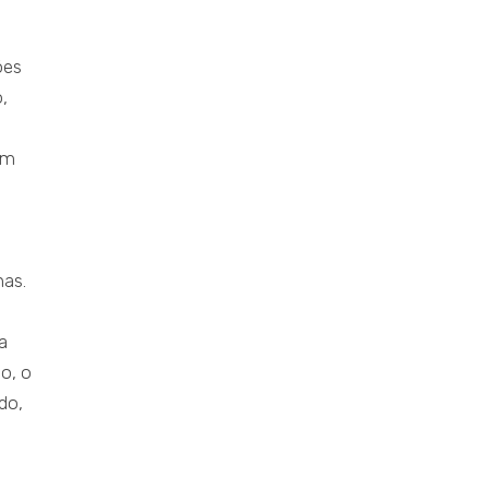
ões
,
ém
has.
a
o, o
do,