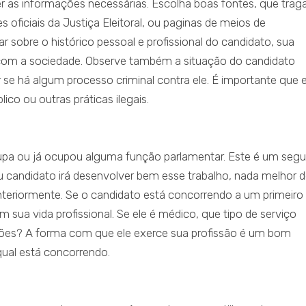
er as informações necessárias. Escolha boas fontes, que tra
s oficiais da Justiça Eleitoral, ou paginas de meios de
sobre o histórico pessoal e profissional do candidato, sua
a com a sociedade. Observe também a situação do candidato
car se há algum processo criminal contra ele. É importante que e
ico ou outras práticas ilegais.
upa ou já ocupou alguma função parlamentar. Este é um seg
u candidato irá desenvolver bem esse trabalho, nada melhor 
eriormente. Se o candidato está concorrendo a um primeiro
 sua vida profissional. Se ele é médico, que tipo de serviço
ções? A forma com que ele exerce sua profissão é um bom
ual está concorrendo.