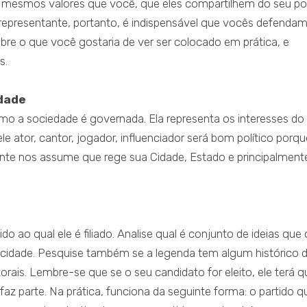
 mesmos valores que você, que eles compartilhem do seu p
 representante, portanto, é indispensável que vocês defendam
obre o que você gostaria de ver ser colocado em prática, e
s.
idade
mo a sociedade é governada. Ela representa os interesses do
 ator, cantor, jogador, influenciador será bom político porqu
sente nos assume que rege sua Cidade, Estado e principalment
ao qual ele é filiado. Analise qual é conjunto de ideias que 
 cidade. Pesquise também se a legenda tem algum histórico 
rais. Lembre-se que se o seu candidato for eleito, ele terá q
faz parte. Na prática, funciona da seguinte forma: o partido q