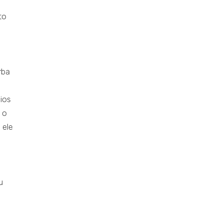
to
rba
a
ios
 o
 ele
u