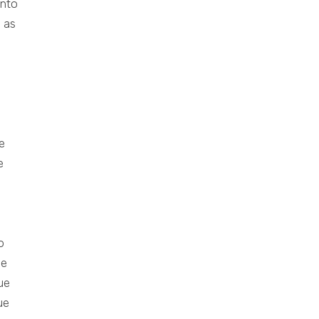
onto
 as
e
e
o
de
ue
ue