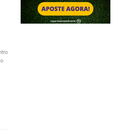
ntro
o.