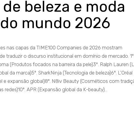
 de beleza e moda
s do mundo 2026
ntes nas capas da TIME100 Companies de 2026 mostram
de traduzir o discurso institucional em domínio de mercado. 1º
Byoma (Produtos focados na barreira da pele)3º. Ralph Lauren (
obal da marca)5º. SharkNinja (Tecnologia de beleza)6º. L’Oréal
vel e expansão global)8º. N8iv Beauty (Cosméticos com tradi
s redes)10º. APR (Expansão global da K-beauty)...