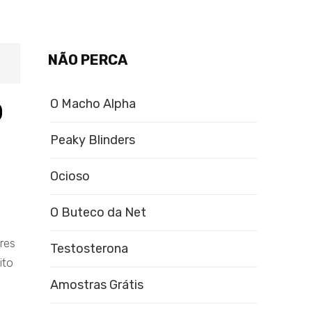
NÃO PERCA
o
O Macho Alpha
Peaky Blinders
Ocioso
O Buteco da Net
res
Testosterona
ito
Amostras Grátis