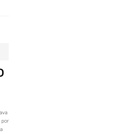
o
tava
 por
ra