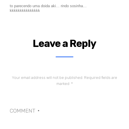
to parecendo uma doida aki… rindo sosinha…
kkkkkkkkkkkkkkk
Leave a Reply
Your email address will not be published.
Required fields are
marked
*
COMMENT
*