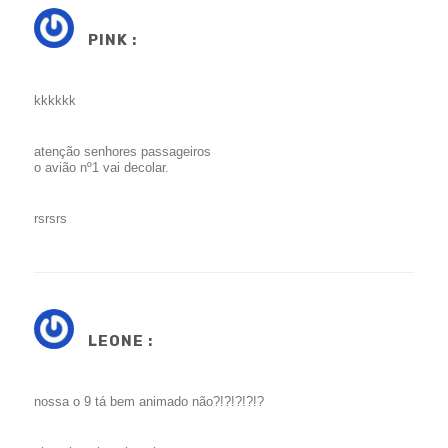
PINK :
kkkkkk
atenção senhores passageiros
o avião nº1 vai decolar.
rsrsrs
LEONE :
nossa o 9 tá bem animado não?!?!?!?!?