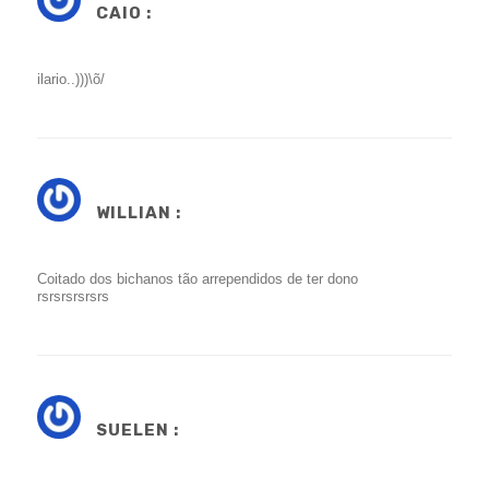
CAIO :
ilario..)))\õ/
WILLIAN :
Coitado dos bichanos tão arrependidos de ter dono
rsrsrsrsrsrs
SUELEN :