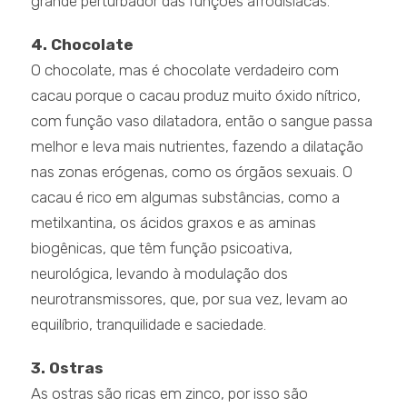
grande perturbador das funções afrodisíacas.
4. Chocolate
O chocolate, mas é chocolate verdadeiro com
cacau porque o cacau produz muito óxido nítrico,
com função vaso dilatadora, então o sangue passa
melhor e leva mais nutrientes, fazendo a dilatação
nas zonas erógenas, como os órgãos sexuais. O
cacau é rico em algumas substâncias, como a
metilxantina, os ácidos graxos e as aminas
biogênicas, que têm função psicoativa,
neurológica, levando à modulação dos
neurotransmissores, que, por sua vez, levam ao
equilíbrio, tranquilidade e saciedade.
3. Ostras
As ostras são ricas em zinco, por isso são