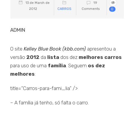
13 de March de
19
2012
CARROS
Comments
0
ADMIN
O site
Kelley Blue Book (kbb.com)
apresentou a
versão
2012
da
lista
dos dez
melhores carros
para uso de uma
família
. Seguem
os dez
melhores
:
title=”Carros-para-fami_lia” />
– A família já tenho, só falta o carro.