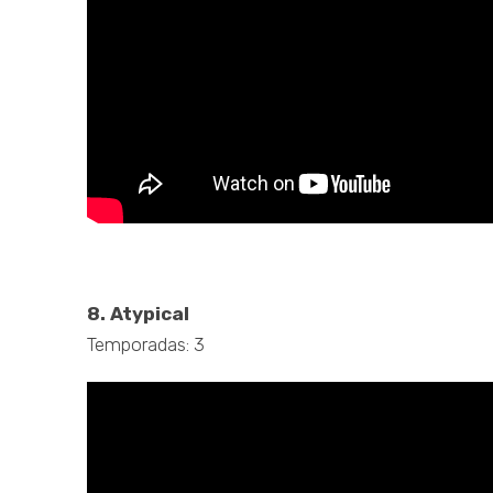
.
8. Atypical
Temporadas: 3