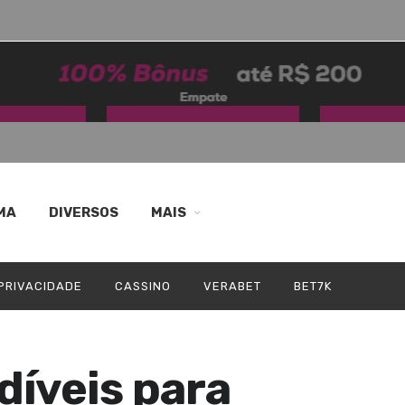
MA
DIVERSOS
MAIS
 PRIVACIDADE
CASSINO
VERABET
BET7K
díveis para