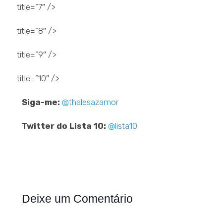
title=”7″ />
title=”8″ />
title=”9″ />
title=”10″ />
..
Siga-me:
@thalesazamor
..
Twitter do Lista 10:
@lista10
Deixe um Comentário