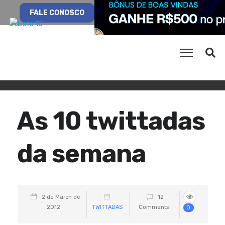
FALE CONOSCO
As 10 twittadas
da semana
2 de March de
12
2012
TWITTADAS
Comments
0