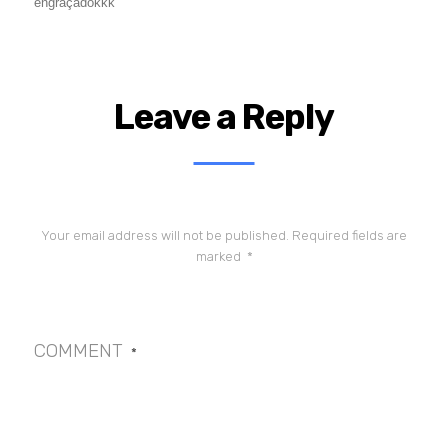
engraçadokkk
Leave a Reply
Your email address will not be published.
Required fields are
marked
*
COMMENT
*