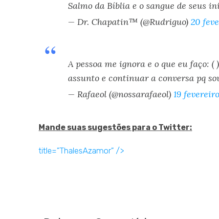
Salmo da Bíblia e o sangue de seus in
— Dr. Chapatin™ (@Rudriguo)
20 feve
A pessoa me ignora e o que eu faço: (
assunto e continuar a conversa pq so
— Rafaeol (@nossarafaeol)
19 fevereir
Mande suas sugestões para o Twitter:
title=”ThalesAzamor” />