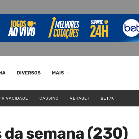
MA
DIVERSOS
MAIS
 PRIVACIDADE
CASSINO
VERABET
BET7K
s da semana (230)