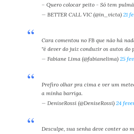
– Quero colocar peito - Só tem pulm
— BETTER CALL VIC (@in_victa)
21 f
Cara comentou no FB que não há nada 
"é dever do juiz conduzir os autos do p
— Fabiane Lima (@fabianelima)
25 fe
Prefiro olhar pra cima e ver um meteo
a minha barriga.
— DeniseRossi (@DeniseRossi)
24 feve
Desculpe, sua senha deve conter ao m