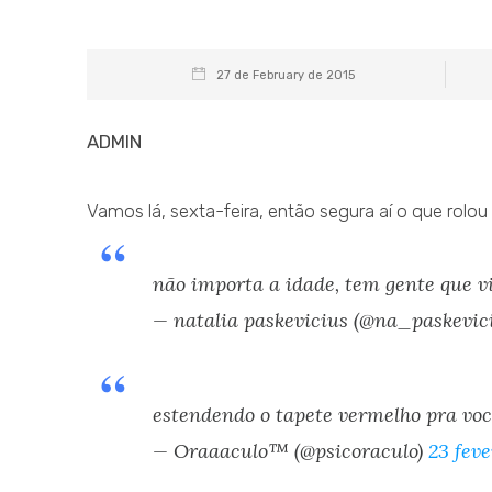
27 de February de 2015
ADMIN
Vamos lá, sexta-feira, então segura aí o que rolou
não importa a idade, tem gente que v
— natalia paskevicius (@na_paskevic
estendendo o tapete vermelho pra voc
— Oraaaculo™ (@psicoraculo)
23 feve