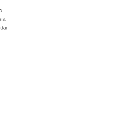
o
is.
idar