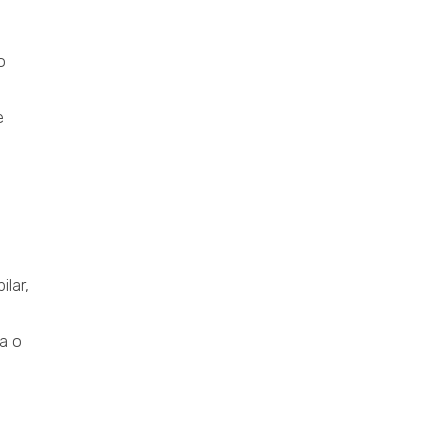
o
e
lar,
a o