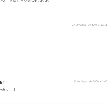
eros… Isso é impossível! kkkkkkk
17 de August de 2007 at 12:1
13 de August de 2009 at 2:0
NET
:
keting […]