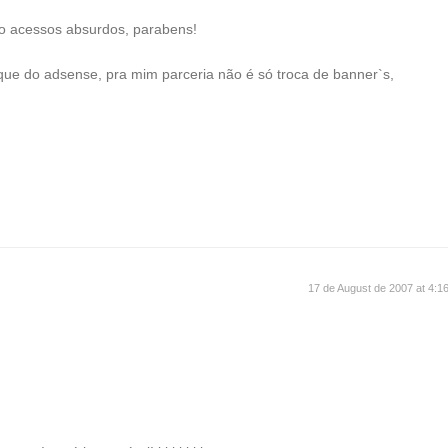
o acessos absurdos, parabens!
que do adsense, pra mim parceria não é só troca de banner`s,
17 de August de 2007 at 4:1