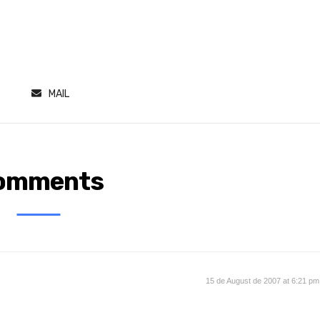
MAIL
omments
15 de August de 2007 at 6:21 pm