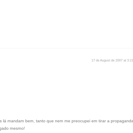
17 de August de 2007 at 3:2
as lá mandam bem, tanto que nem me preocupei em tirar a propagand
ulgado mesmo!