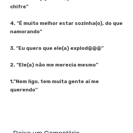
chifre”
4. “É muito melhor estar sozinha(o), do que
namorando”
3. “Eu quero que ele(a) explod@@@”
2. “Ele(a) não me merecia mesmo”
1.”Nem ligo, tem muita gente aí me
querendo”