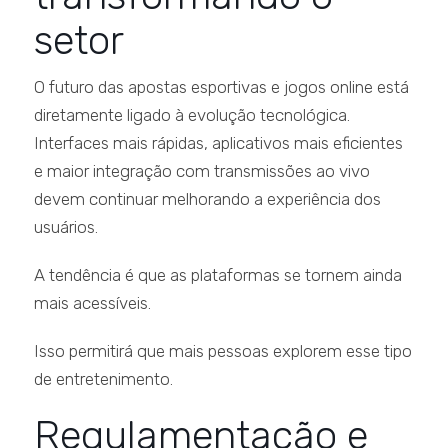
setor
O futuro das apostas esportivas e jogos online está
diretamente ligado à evolução tecnológica.
Interfaces mais rápidas, aplicativos mais eficientes
e maior integração com transmissões ao vivo
devem continuar melhorando a experiência dos
usuários.
A tendência é que as plataformas se tornem ainda
mais acessíveis.
Isso permitirá que mais pessoas explorem esse tipo
de entretenimento.
Regulamentação e