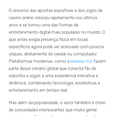
O universo das apostas esportivas e dos jogos de
casino online cresceu rapidamente nos últimos
anos e se tornou uma das formas de
entretenimento digital mais populares no mundo. O
que antes exigia presença física em locais
específicos agora pode ser acessado com poucos
cliques, diretamente do celular ou computador.
Plataformas modernas, como a
betway mz
, fazem
parte desse cenário global que conecta fãs de
esportes e jogos a uma experiência interativa e
dinâmica, combinando tecnologia, estatísticas e
entretenimento em tempo real.
Mas além da popularidade, o setor também é cheio
de curiosidades interessantes que muita gente