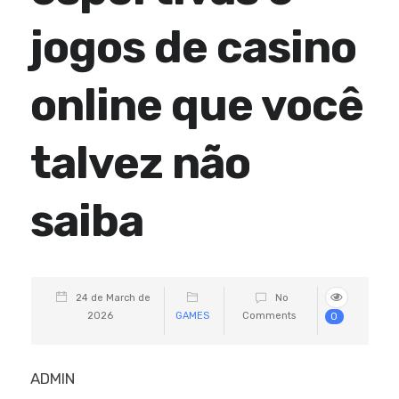
jogos de casino
online que você
talvez não
saiba
24 de March de
No
2026
GAMES
Comments
0
ADMIN