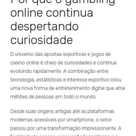
online continua
despertando
curiosidade
O universo das apostas esportivas e jogos de
casino online é cheio de curiosidades e continua
evoluindo rapidamente. A combinação entre
tecnologia, estatísticas e interesse esportivo criou
uma nova forma de entretenimento digital que atrai
milhões de pessoas em todo o mundo.
Desde suas origens antigas até as plataformas
modernas acessíveis por smartphone, o setor
passou por uma transformação impressionante. A