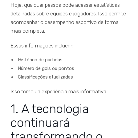
Hoje, qualquer pessoa pode acessar estatísticas
detalhadas sobre equipes e jogadores. Isso permite
acompanhar o desempenho esportivo de forma
mais completa.
Essas informações incluem:
Histórico de partidas
Número de gols ou pontos
Classificações atualizadas
Isso tornou a experiência mais informativa.
1. A tecnologia
continuará
transformando o