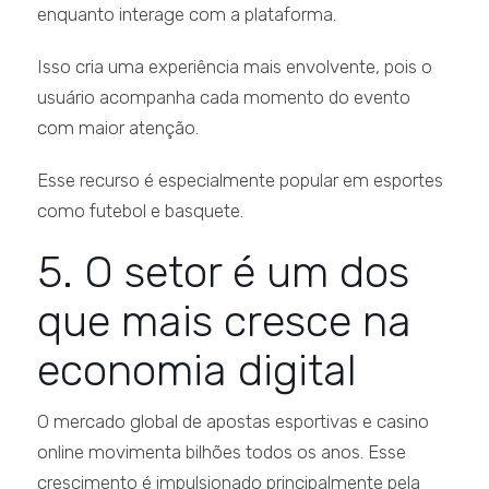
enquanto interage com a plataforma.
Isso cria uma experiência mais envolvente, pois o
usuário acompanha cada momento do evento
com maior atenção.
Esse recurso é especialmente popular em esportes
como futebol e basquete.
5. O setor é um dos
que mais cresce na
economia digital
O mercado global de apostas esportivas e casino
online movimenta bilhões todos os anos. Esse
crescimento é impulsionado principalmente pela