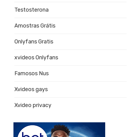
Testosterona
Amostras Grátis
Onlyfans Gratis
xvideos Onlyfans
Famosos Nus
Xvideos gays
Xvideo privacy