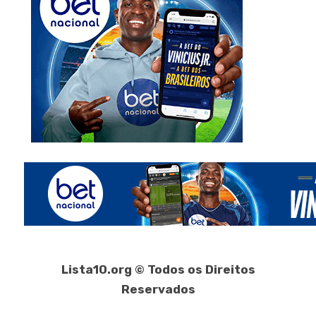
Lista10.org © Todos os Direitos
Reservados