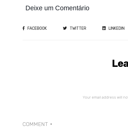
Deixe um Comentário
FACEBOOK
TWITTER
LINKEDIN
Lea
Your email address will no
COMMENT
*