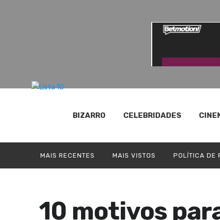
BIZARRO
CELEBRIDADES
CINE
MAIS RECENTES
MAIS VISTOS
POLÍTICA DE
10 motivos para