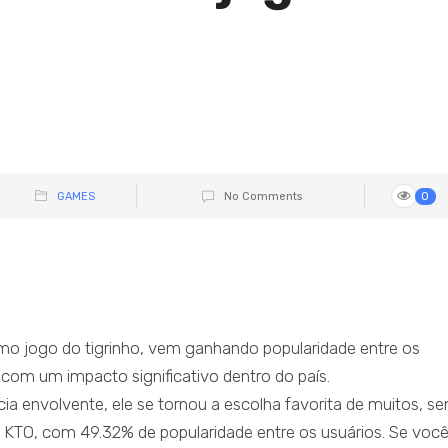
GAMES
No Comments
0
mo jogo do tigrinho, vem ganhando popularidade entre os
 com um impacto significativo dentro do país.
ia envolvente, ele se tornou a escolha favorita de muitos, s
a KTO, com 49.32% de popularidade entre os usuários. Se voc