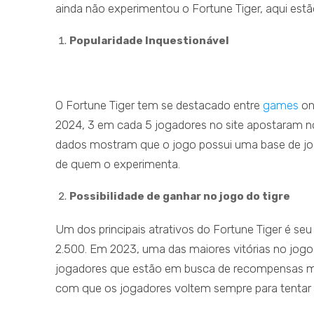
ainda não experimentou o Fortune Tiger, aqui es
Popularidade Inquestionável
O Fortune Tiger tem se destacado entre
games
on
2024, 3 em cada 5 jogadores no site apostaram no
dados mostram que o jogo possui uma base de joga
de quem o experimenta.
Possibilidade de ganhar no jogo do tigre
Um dos principais atrativos do Fortune Tiger é seu 
2.500. Em 2023, uma das maiores vitórias no jogo,
jogadores que estão em busca de recompensas maio
com que os jogadores voltem sempre para tentar 