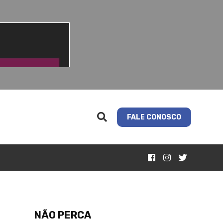
FALE CONOSCO
NÃO PERCA