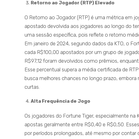
Retorno ao Jogador (RTP) Elevado
O Retorno ao Jogador (RTP) é uma métrica em jog
apostado devolvida aos jogadores ao longo do te
uma sessão específica, pois reflete o retorno mé
Em janeiro de 2024, segundo dados da KTO, o Fort
cada R$100,00 apostados por um grupo de jogador
R$97,12 foram devolvidos como prêmios, enquanto
Esse percentual supera a média certificada de RT
busca melhores chances no longo prazo, embora r
curtas.
Alta Frequência de Jogo
Os jogadores do Fortune Tiger, especialmente na
apostas geralmente entre R$0,40 e R$0,50. Esse
por períodos prolongados, até mesmo por contar