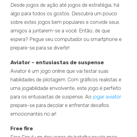
Desde jogos de ação até jogos de estratégia, há
algo para todos os gostos. Descubra um pouco
sobre estes jogos bem populares e convide seus
amigos a juntarem-se a você. Então, de que
espera? Pegue seu computador ou smartphone e
prepare-se para se divertir!
Aviator
– entusiastas de suspense
Aviator é um jogo online que vai testar suas
habilidades de pilotagem. Com gráficos realistas e
uma jogabilidade envolvente, este jogo é perfeito
para os entusiastas de suspense. Ao
jogar aviator
prepare-se para decolar e enfrentar desafios
emocionantes no ar!
Free fire