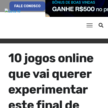
FALE CONOSCO
10 jogos online
que vai querer
experimentar
este final de