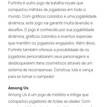
Fortnite é outro jogo de batalha royale que
conquistou milhões de jogadores em todo o
mundo. Com gráficos coloridos e uma jogabilidade
dinâmica, este jogo vai garantir muita diversão e
desafios. O jogo é conhecido por sua jogabilidade
dinâmica, gráficos coloridos e eventos especiais
que mantêm os jogadores engajados. Além disso,
Fortnite também oferece a possibilidade de os
jogadores personalizarem seus personagens e
desbloquearem itens cosméticos através de um
sistema de recompensas. Construa, lute e vença
para se tornar o campeão!
Among Us
Among Us é um jogo de mistério e intriga que
conquistou jogadores de todas as idades. Com