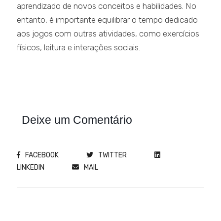
aprendizado de novos conceitos e habilidades. No
entanto, é importante equilibrar o tempo dedicado
aos jogos com outras atividades, como exercícios
físicos, leitura e interações sociais.
Deixe um Comentário
FACEBOOK
TWITTER
LINKEDIN
MAIL