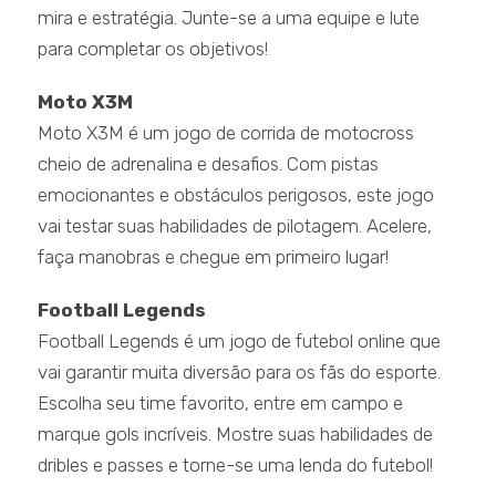
mira e estratégia. Junte-se a uma equipe e lute
para completar os objetivos!
Moto X3M
Moto X3M é um jogo de corrida de motocross
cheio de adrenalina e desafios. Com pistas
emocionantes e obstáculos perigosos, este jogo
vai testar suas habilidades de pilotagem. Acelere,
faça manobras e chegue em primeiro lugar!
Football Legends
Football Legends é um jogo de futebol online que
vai garantir muita diversão para os fãs do esporte.
Escolha seu time favorito, entre em campo e
marque gols incríveis. Mostre suas habilidades de
dribles e passes e torne-se uma lenda do futebol!