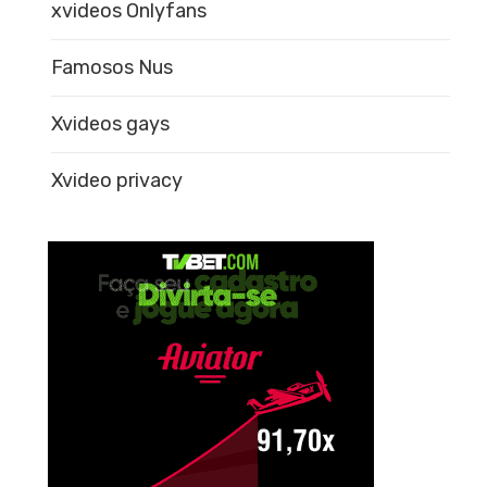
xvideos Onlyfans
Famosos Nus
Xvideos gays
Xvideo privacy