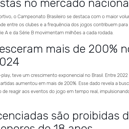
stas no mercado naciona
ortivo, o Campeonato Brasileiro se destaca com o maior vol
dade entre os clubes e a frequência dos jogos contribuem para
érie A e da Série B movimentam milhões a cada rodada.
cresceram mais de 200% n
2024
-play, teve um crescimento exponencial no Brasil. Entre 2022
 partidas aumentou em mais de 200%. Esse dado revela a bus
de reagir aos eventos do jogo em tempo real, impulsionand
icenciadas são proibidas 
menores de 18 anos