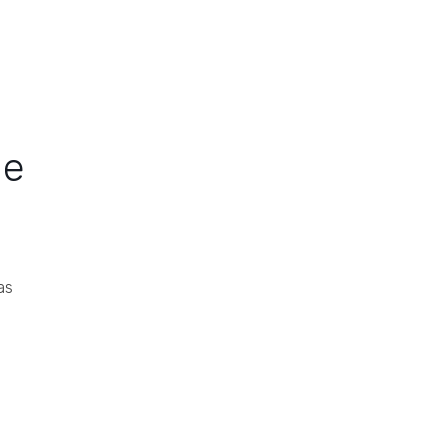
ge
as