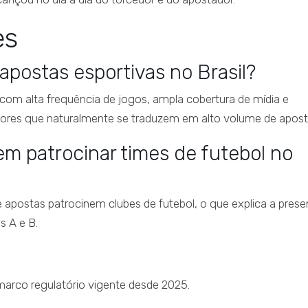
es
apostas esportivas no Brasil?
com alta frequência de jogos, ampla cobertura de mídia e
ores que naturalmente se traduzem em alto volume de apost
m patrocinar times de futebol no
 apostas patrocinem clubes de futebol, o que explica a pres
s A e B.
marco regulatório vigente desde 2025.