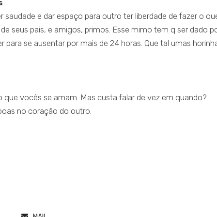
s
 saudade e dar espaço para outro ter liberdade de fazer o qu
 de seus pais, e amigos, primos. Esse mimo tem q ser dado p
der para se ausentar por mais de 24 horas. Que tal umas horinh
bvio que vocês se amam. Mas custa falar de vez em quando?
boas no coração do outro.
MAIL