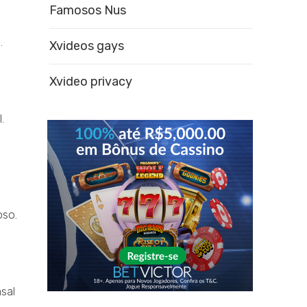
Famosos Nus
.
Xvideos gays
Xvideo privacy
.
oso.
asal