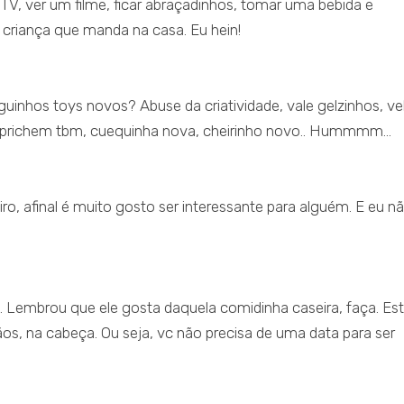
 TV, ver um filme, ficar abraçadinhos, tomar uma bebida e
 criança que manda na casa. Eu hein!
uinhos toys novos? Abuse da criatividade, vale gelzinhos, ve
caprichem tbm, cuequinha nova, cheirinho novo.. Hummmm…
o, afinal é muito gosto ser interessante para alguém. E eu n
e. Lembrou que ele gosta daquela comidinha caseira, faça. Es
, na cabeça. Ou seja, vc não precisa de uma data para ser