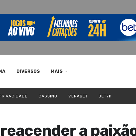
MA
DIVERSOS
MAIS
 PRIVACIDADE
CASSINO
VERABET
BET7K
 reacender a paixã