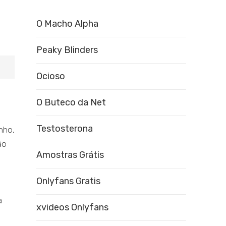
O Macho Alpha
Peaky Blinders
Ocioso
O Buteco da Net
Testosterona
nho,
ão
Amostras Grátis
Onlyfans Gratis
a
xvideos Onlyfans