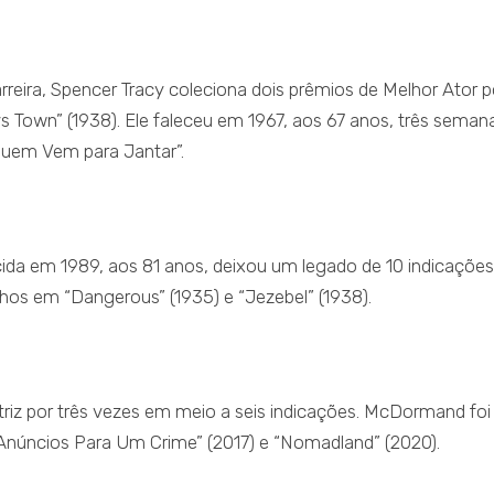
reira, Spencer Tracy coleciona dois prêmios de Melhor Ator p
s Town” (1938). Ele faleceu em 1967, aos 67 anos, três seman
 Quem Vem para Jantar”.
lecida em 1989, aos 81 anos, deixou um legado de 10 indicaçõe
lhos em “Dangerous” (1935) e “Jezebel” (1938).
triz por três vezes em meio a seis indicações. McDormand foi
 Anúncios Para Um Crime” (2017) e “Nomadland” (2020).