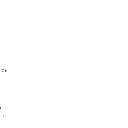
o de
r
, o