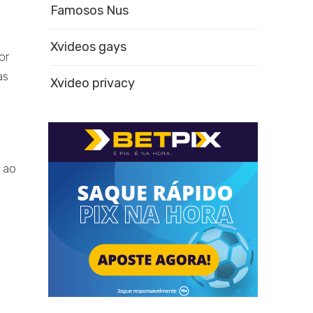
Famosos Nus
Xvideos gays
or
as
Xvideo privacy
s ao