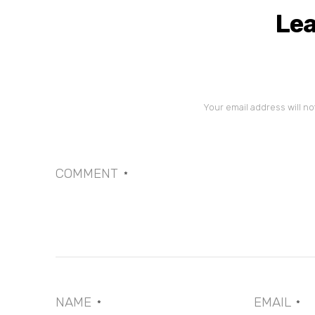
Lea
Your email address will no
COMMENT
*
NAME
EMAIL
*
*