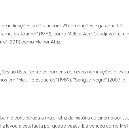
al de indicações ao Oscar com 21 nomeações e garantiu três
Kramer vs. Kramer” (1979), como Melhor Atriz Coadjuvante, e 
rro” (2011) como Melhor Atriz.
cações ao Oscar entre os homens com seis nomeações e levou
alhos em “Meu Pé Esquerdo” (1989), “Sangue Negro” (2007) e
rn é considerada a maior atriz da história do cinema por su
atriz levou a estatueta por quatro vezes. Ela venceu como Mel