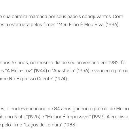
e sua carreira marcada por seus papéis coadjuvantes. Com
es a estatueta pelos filmes “Meu Filho É Meu Rival (1936),
da aos 67 anos, no mesmo dia de seu aniversário em 1982, foi
s “A Meia-Luz” (1944) e “Anastásia” (1956) e venceu o prêmi
ime No Expresso Oriente” (1974).
zes, o norte-americano de 84 anos ganhou o prêmio de Melho
o no Ninho”(1975) e “Melhor É Impossível” (1997). Além disso
pelo filme “Laços de Ternura” (1983).