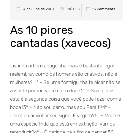
15 Comments
4 de June de 2007
INÚTEIS
As 10 piores
cantadas (xavecos)
Listinha ai bem antiguinha mais é bastante legal
reelembrar, como os homens são criativos, não é
mulheres?! 1º – Se uma formiguinha te picar não se
assuste porque você é um doce.2º – Sorria, pois
esta é a segunda coisa que você pode fazer com a
boca !3º – Não sou carro, mas sou Para ti!!4º –
Deixa eu advinhar seu signo. É virgem?5º – Você é
uma espécie linda que está em extinção. Vamos
reproduzir?6º – Ô gatinha, tá a fim de ganhar 50