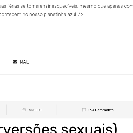
suas férias se tornarem inesquecíveis, mesmo que apenas co
contecem no nosso planetinha azul: />...
MAIL
130 Comments
ADULTO
erversões sexuais)