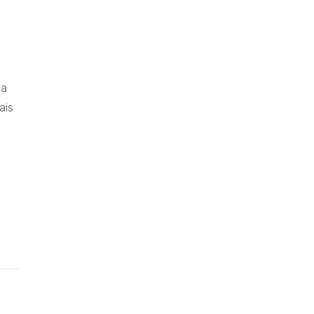
na
ais