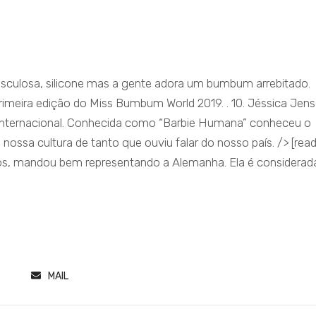
usculosa, silicone mas a gente adora um bumbum arrebitado.
rimeira edição do Miss Bumbum World 2019. . 10. Jéssica Jen
o internacional. Conhecida como “Barbie Humana” conheceu o
 nossa cultura de tanto que ouviu falar do nosso país. /> [rea
os, mandou bem representando a Alemanha. Ela é considerada..
MAIL