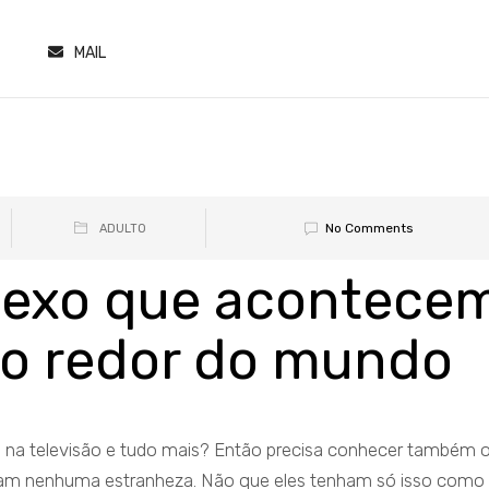
MAIL
No Comments
ADULTO
 sexo que acontece
ao redor do mundo
ua na televisão e tudo mais? Então precisa conhecer também 
sam nenhuma estranheza. Não que eles tenham só isso como