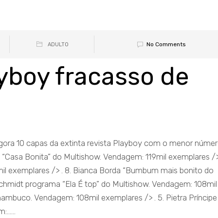
No Comments
ADULTO
yboy fracasso de
agora 10 capas da extinta revista Playboy com o menor núme
a “Casa Bonita” do Multishow. Vendagem: 119mil exemplares /
17mil exemplares /> . 8. Bianca Borda “Bumbum mais bonito do
z Schmidt programa “Ela É top” do Multishow. Vendagem: 108mil
rnambuco. Vendagem: 108mil exemplares /> . 5. Pietra Príncipe
.....