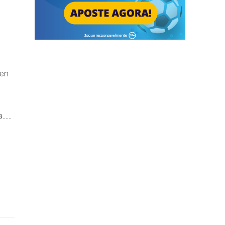
sen
d
....